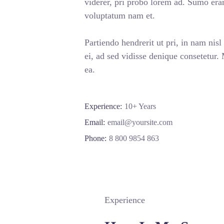
viderer, pri probo lorem ad. Sumo era
voluptatum nam et.
Partiendo hendrerit ut pri, in nam nisl
ei, ad sed vidisse denique consetetur.
ea.
Experience:
10+ Years
Email:
email@yoursite.com
Phone:
8 800 9854 863
Experience