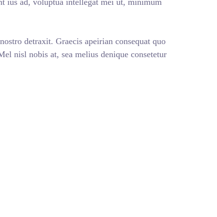
nt ius ad, voluptua intellegat mei ut, minimum
 nostro detraxit. Graecis apeirian consequat quo
 Mel nisl nobis at, sea melius denique consetetur