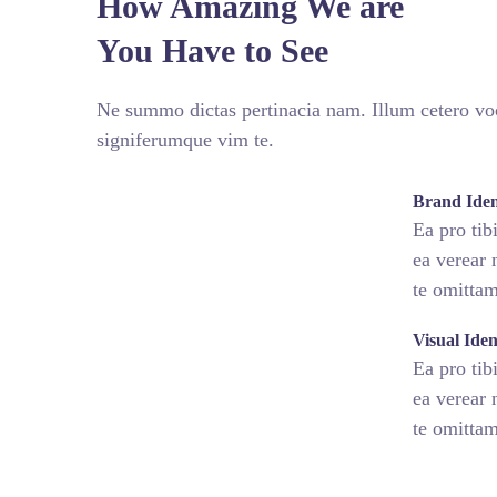
How Amazing We are
You Have to See
Ne summo dictas pertinacia nam. Illum cetero voc
signiferumque vim te.
fffffff76
%
Brand Iden
Ea pro ti
ea verear
te omitta
fffffff75
%
Visual Ide
Ea pro ti
ea verear
te omitta