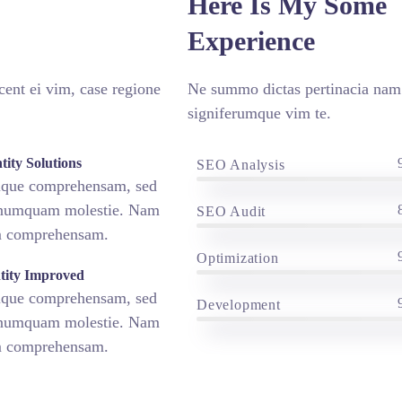
Here Is My Some
Experience
ent ei vim, case regione
Ne summo dictas pertinacia nam.
signiferumque vim te.
tity Solutions
SEO Analysis
bique comprehensam, sed
 numquam molestie. Nam
SEO Audit
m comprehensam.
Optimization
ntity Improved
bique comprehensam, sed
Development
 numquam molestie. Nam
m comprehensam.