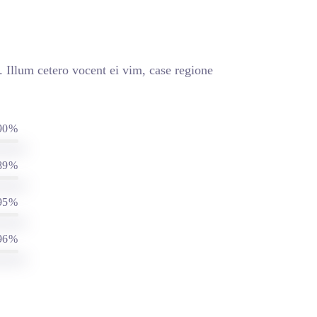
 Illum cetero vocent ei vim, case regione
90%
89%
95%
96%